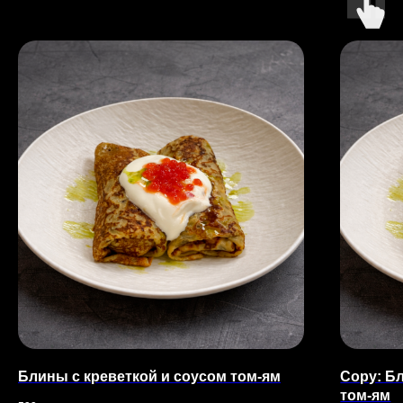
Блины с креветкой и соусом том-ям
Copy: Б
том-ям