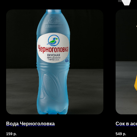
© 2025 Все права защищены.
ООО «БРУКЛИН АУРА»
ИНН 7203544619. ОГРН 1227200016284.
Вода Черноголовка
Сок в а
159
р.
549
р.